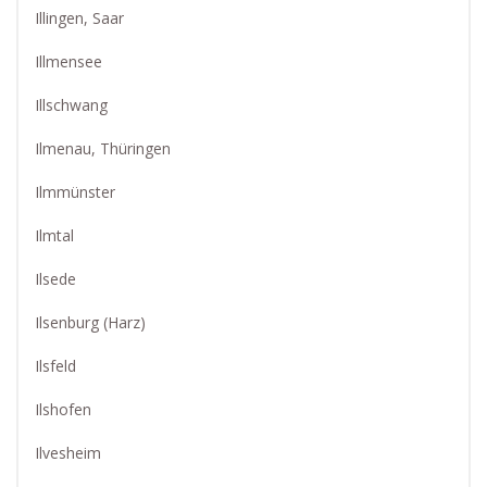
Illingen, Saar
Illmensee
Illschwang
Ilmenau, Thüringen
Ilmmünster
Ilmtal
Ilsede
Ilsenburg (Harz)
Ilsfeld
Ilshofen
Ilvesheim